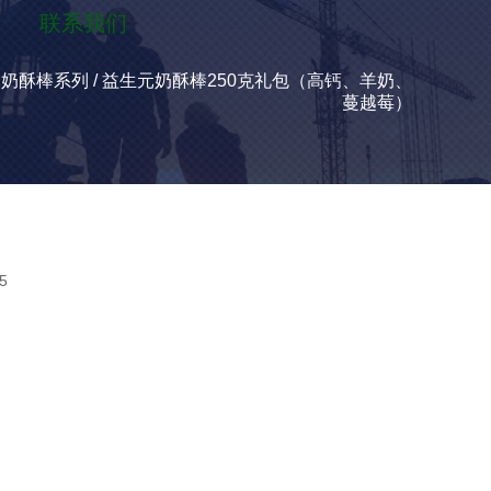
联系我们
元奶酥棒系列
/
益生元奶酥棒250克礼包（高钙、羊奶、
蔓越莓）
5